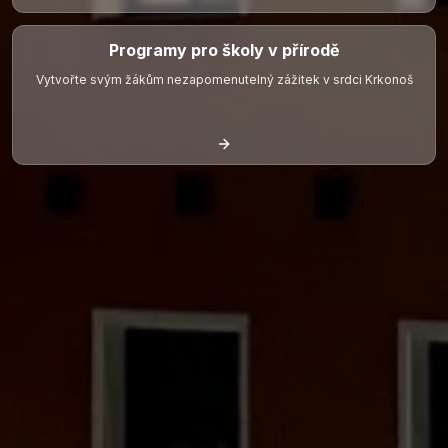
Programy pro školy v přírodě
Vytvořte svým žákům nezapomenutelný zážitek v srdci Krkonoš