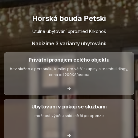
Horská bouda Petski
Útulné ubytování uprostřed Krkonoš
Nabízíme 3 varianty ubytování:
Privátní pronájem celého objektu
bez služeb a personálu, ideální pro větší skupiny a teambuildingy,
cena od 200Kč/osoba
Ubytování v pokoji se službami
možnost výběru snídaně či polopenze